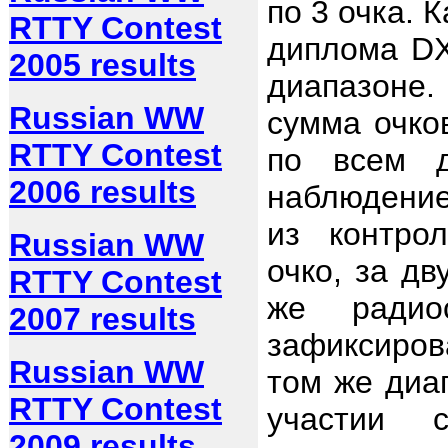
по 3 очка. 
RTTY Contest
диплома DX
2005 results
диапазоне
Russian WW
сумма очко
RTTY Contest
по всем д
2006 results
наблюдение
из контро
Russian WW
очко, за дв
RTTY Contest
же радио
2007 results
зафиксиров
Russian WW
том же диа
RTTY Contest
участии 
2009 results