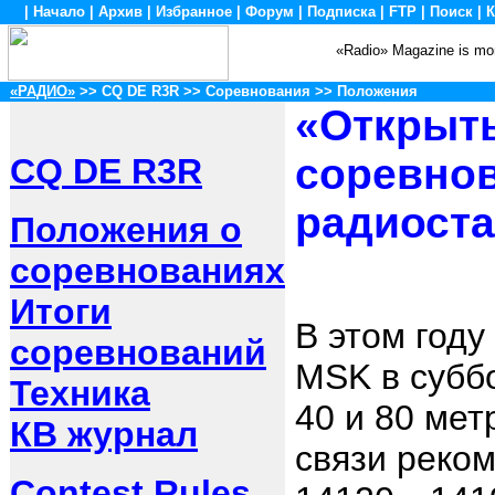
|
Начало
|
Архив
|
Избранное
|
Форум
|
Подписка
|
FTP
|
Поиск
|
К
«Radio» Magazine is mon
«РАДИО»
>> CQ DE R3R >> Соревнования >> Положения
«Открыт
соревно
CQ DE R3R
радиост
Положения о
соревнованиях
Итоги
В этом году
соревнований
MSK в суббо
Техника
40 и 80 мет
КВ журнал
связи реком
Contest Rules