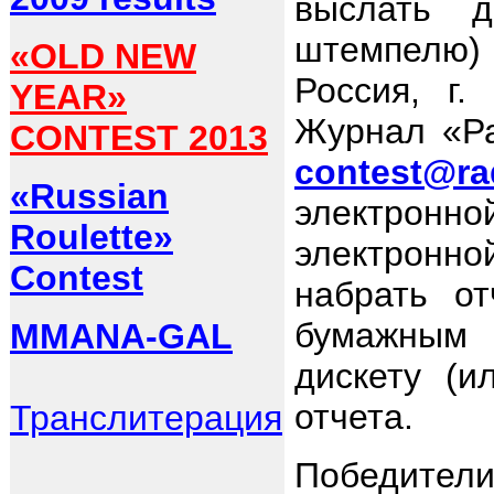
выслать 
штемпелю) 
«OLD NEW
Россия, г.
YEAR»
Журнал «Ра
CONTEST 2013
contest@ra
«Russian
электрон
Roulette»
электронно
Contest
набрать о
бумажным 
MMANA-GAL
дискету (
отчета.
Транслитерация
Победител