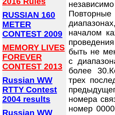
2016 Rules
независи
Повторные
RUSSIAN 160
диапазона
METER
началом ка
CONTEST 2009
проведени
MEMORY LIVES
быть не ме
FOREVER
с диапазон
CONTEST 2013
более 30.К
Russian WW
трех после
RTTY Contest
предыдущег
2004 results
номера свя
номер 0000
Russian WW