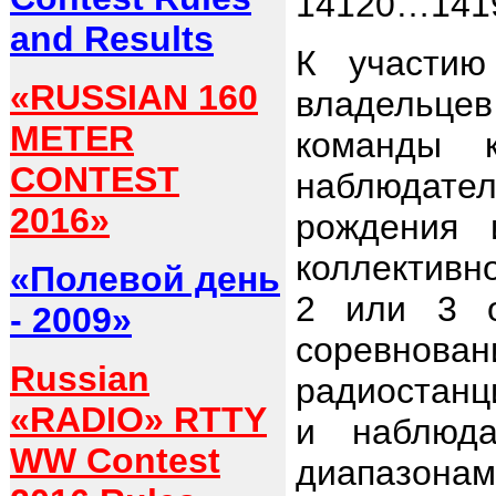
14120…1419
and Results
К участию
«RUSSIAN 160
владельцев
METER
команды к
CONTEST
наблюдател
2016»
рождения 
коллективн
«Полевой день
2 или 3 о
- 2009»
соревнов
Russian
радиостанц
«RADIO» RTTY
и наблюда
WW Contest
диапазонам