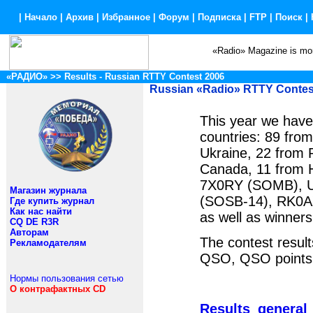
|
Начало
|
Архив
|
Избранное
|
Форум
|
Подписка
|
FTP
|
Поиск
|
«Radio» Magazine is mon
«РАДИО»
>>
Results - Russian RTTY Contest 2006
Russian «Radio» RTTY Contes
This year we have
countries: 89 fro
Ukraine, 22 from 
Canada, 11 from H
7X0RY (SOMB), U
Магазин журнала
(SOSB-14), RK0AX
Где купить журнал
Как нас найти
as well as winners
CQ DE R3R
Авторам
The contest result
Рекламодателям
QSO, QSO points, m
Нормы пользования сетью
О контрафактных CD
Results_general