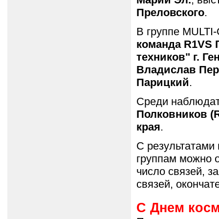
Преловского
.
В группе MULTI
команда R1VS 
техников" г. Г
Владислав Пер
Парицкий
.
Среди наблюдат
Полковников (R
края
.
С результатами 
группам можно 
число связей, з
связей, окончат
С Днем косм