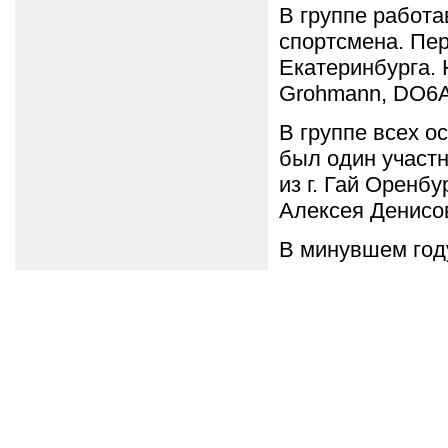
В группе работ
спортсмена. Пер
Екатеринбурга. 
Grohmann, DO6AN
В группе всех о
был один участ
из г. Гай Оренбу
Алексея Денисо
В минувшем год