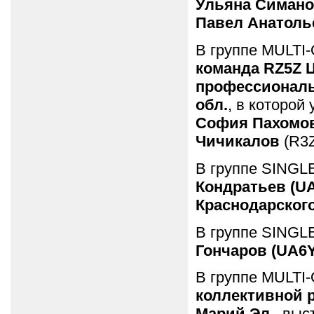
Ульяна Симано
Павел Анатоль
В группе MULTI
команда RZ5Z Ц
профессиональ
обл.
, в которой
София Пахомо
Чичикалов
(R3Z
В группе SINGL
Кондратьев (U
Краснодарского
В группе SINGL
Гончаров (UA6Y
В группе MULTI
коллективной р
Марий Эл.
, выс