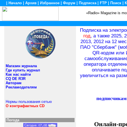
|
Начало
|
Архив
|
Избранное
|
Форум
|
Подписка
|
FTP
|
Поиск
|
К
«Radio» Magazine is mon
Подписка на электро
год
, а также 2025, 
2013, 2012 на 12 мес
ПАО "Сбербанк" (моб
QR-кодом или И
самообслуживание 
оператора отделени
Магазин журнала
оплачиваете по
Где купить журнал
Как нас найти
увеличиться на разм
CQ DE R3R
Авторам
Рекламодателям
подписчикам
Нормы пользования сетью
О контрафактных CD
Погода
Онлайн-про