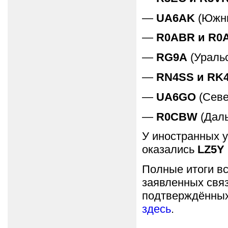
—
UA6AK
(Южны
—
R0ABR и R0
—
RG9A
(Уральс
—
RN4SS и RK
—
UA6GO
(Севе
—
R0CBW
(Даль
У иностранных 
оказались
LZ5Y
Полные итоги вс
заявленных связ
подтверждённых
здесь
.