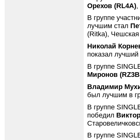
Орехов (RL4A)
,
В группе участн
лучшим стал
Пе
(Ritka), Чешска
Николай Корнев
показал лучший
В группе SINGL
Миронов (RZ3B
Владимир Мух
был лучшим в г
В группе SINGLE
победил
Виктор
Старовеличковск
В группе SINGL