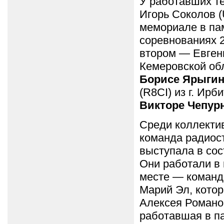
У работавших т
Игорь Соколов (
мемориале в па
соревнованиях 2
втором — Евгени
Кемеровской обл
Борисе Ярыгин
(R8CI) из г. Ир
Викторе Чепур
Среди коллекти
команда радиос
выступала в со
Они работали в
месте — команда
Марий Эл, котор
Алексея Романов
работавшая в п