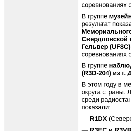
соревнованиях о
В группе
музей
результат пока
Мемориального 
Свердловской 
Гельвер (UF8C
соревнованиях 
В группе
наблю
(R3D-204) из г
В этом году в 
округа страны.
среди радиостан
показали:
—
R1DX
(Северо
—
R3EC и R3V