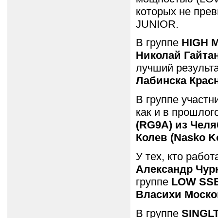
которых не прев
JUNIOR.
В группе
HIGH 
Николай Гайтан
лучший результ
Лабинска Красн
В группе участ
как и в прошлог
(RG9A) из Челя
Колев (Nasko Ko
У тех, кто рабо
Александр Чурк
группе
LOW SS
Власихи Моско
В группе
SINGL