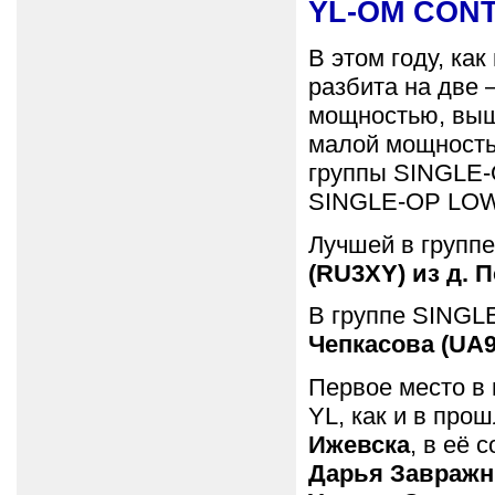
YL-OM CONT
В этом году, ка
разбита на две
мощностью, выш
малой мощностью
группы SINGLE
SINGLE-OP LO
Лучшей в групп
(RU3XY) из д. 
В группе SINGL
Чепкасова (UA9
Первое место в
YL, как и в про
Ижевска
, в её 
Дарья Завражн