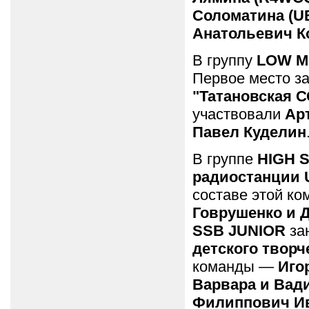
Соломатина (
Анатольевич К
В группу
LOW M
Первое место з
"Татановская С
участвовали
Ар
Павел Куделин
В группе
HIGH 
радиостанции
составе этой к
Говрушенко и 
SSB JUNIOR
за
детского творч
команды —
Иго
Варвара и Вад
Филиппович Ив