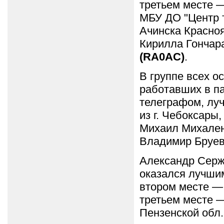
третьем месте 
МБУ ДО "Центр т
Ачинска Красноя
Кирилла Гончар
(RA0AC)
.
В группе всех о
работавших в па
телеграфом, луч
из г. Чебоксары
Михаил Михаленк
Владимир Бруев 
Александр Серже
оказался лучши
втором месте — 
третьем месте 
Пензенской обл.