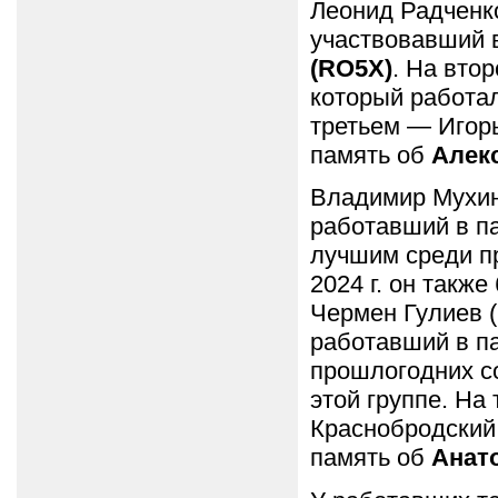
Леонид Радченко
участвовавший 
(RО5Х)
. На вто
который работа
третьем — Игорь
память об
Алекс
Владимир Мухин 
работавший в п
лучшим среди п
2024 г. он такж
Чермен Гулиев (
работавший в п
прошлогодних со
этой группе. На
Краснобродский
память об
Анат