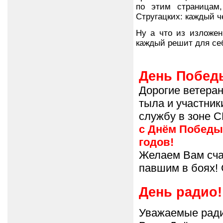
по этим страницам
Стругацких: каждый че
Ну а что из изложе
каждый решит для се
День Побед
Дорогие ветера
тыла и участни
службу в зоне 
с Днём Победы
годов!
Желаем Вам счас
павшим в боях!
День радио!
Уважаемые ради