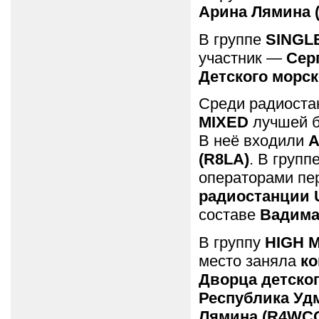
Арина Лямина (
В группе
SINGL
участник —
Сер
Детского морск
Среди радиоста
MIXED
лучшей б
В неё входили
А
(R8LA)
. В групп
операторами пе
радиостанции U
составе
Вадима
В группу
HIGH 
место заняла
ко
Дворца детског
Республика Уд
Лямина (R4WCQ