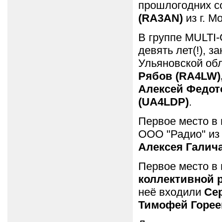
прошлогодних с
(RA3AN)
из г. М
В группе MULTI-
девять лет(!), з
Ульяновской обл
Рябов (RA4LW),
Алексей Федот
(UA4LDP)
.
Первое место в
ООО "Радио" из 
Алексея Галич
Первое место в
коллективной 
неё входили
Сер
Тимофей Горее