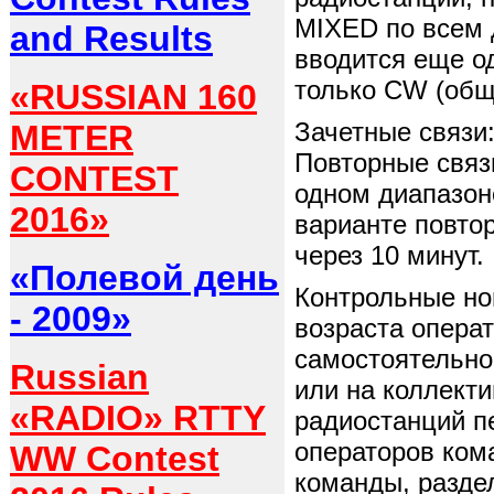
MIXED
по всем 
and Results
вводится еще о
только
CW
(общ
«RUSSIAN 160
Зачетные связи
METER
Повторные связ
CONTEST
одном диапазон
2016»
варианте повто
через 10 минут.
«Полевой день
Контрольные но
- 2009»
возраста операт
самостоятельно
Russian
или на коллект
«RADIO» RTTY
радиостанций п
операторов ком
WW Contest
команды, разде