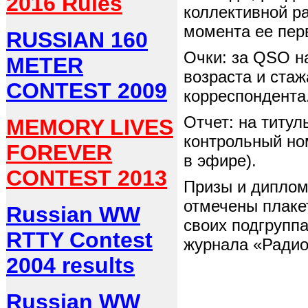
2016 Rules
коллективной р
момента ее пер
RUSSIAN 160
Очки: за QSO н
METER
возраста и ста
CONTEST 2009
корреспондента.
Отчет: на титу
MEMORY LIVES
контрольный ном
FOREVER
в эфире).
CONTEST 2013
Призы и диплом
отмечены плакет
Russian WW
своих подгрупп
RTTY Contest
журнала «Радио
2004 results
Russian WW