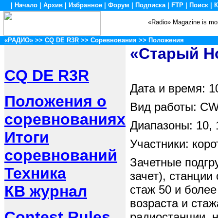
|
Начало
|
Архив
|
Избранное
|
Форум
|
Подписка
|
FTP
|
Поиск
|
К
«Radio» Magazine is mon
«РАДИО»
>>
CQ DE R3R
>> Соревнования >> Положения
«Старый Н
CQ DE R3R
Дата и время: 1
Положения о
Вид работы: CW
соревнованиях
Диапазоны: 10, 1
Итоги
Участники: коро
соревнований
Зачетные подгр
Техника
зачет), станци
КВ журнал
стаж 50 и более
возраста и стаж
Contest Rules
радиостанции, н