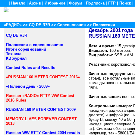
|
Начало
|
Архив
|
Избранное
|
Форум
|
Подписка
|
FTP
|
Поиск
|
«РАДИО»
>>
CQ DE R3R
>> Соревнования >> Положения
Декабрь 2001 года
CQ DE R3R
RUSSIAN 160 METE
Положения о соревнованиях
Дата и время:
15 декабр
Итоги соревнований
Диапазон:
160 метров.
Техника
Вид работы:
SSB и АМ.
КВ журнал
Участники
: коротковолн
Contest Rules and Results
Зачетные подгруппы:
н
«RUSSIAN 160 METER CONTEST 2016»
стран), все остальные в
команды всех остальных
«Полевой день - 2009»
пяти.
Russian «RADIO» RTTY WW Contest
Зачетные связи:
все не
2016 Rules
Контрольные номера:
RUSSIAN 160 METER CONTEST 2009
находится радиостанция.
долготе) и цифрой (по ши
MEMORY LIVES FOREVER CONTEST
букву В, между 40 и 50 г
2013
находящиеся севернее 80
ш.). Система обозначени
Russian WW RTTY Contest 2004 results
например, так - 58001/Е4