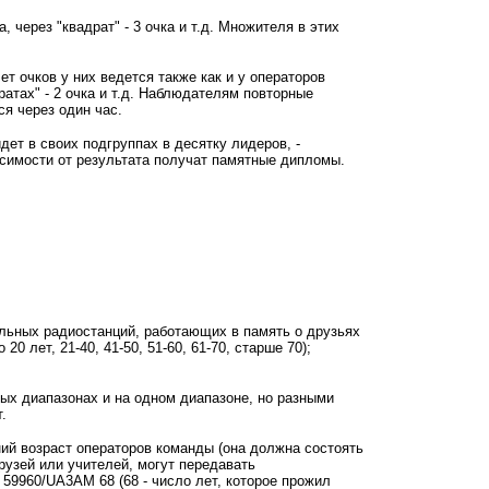
, через "квадрат" - 3 очка и т.д. Множителя в этих
 очков у них ведется также как и у операторов
ратах" - 2 очка и т.д. Наблюдателям повторные
я через один час.
дет в своих подгруппах в десятку лидеров, -
симости от результата получат памятные дипломы.
льных радиостанций, работающих в память о друзьях
 лет, 21-40, 41-50, 51-60, 61-70, старше 70);
ых диапазонах и на одном диапазоне, но разными
.
ий возраст операторов команды (она должна состоять
рузей или учителей, могут передавать
9960/UA3AM 68 (68 - число лет, которое прожил