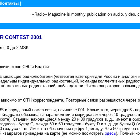
Контакты
|
«Radio» Magazine is monthly publication on audio, video,
R CONTEST 2001
я с 0 до 2 MSK.
овики стран СНГ и Балтии.
ачинающие радиолюбители (четвертая категория для России и аналогичн
ладельцы индивидуальных радиостанций, команды коллективных радиоста
 коллективных радиостанций, наблюдатели. Число операторов в команде
зависимо от QTH корреспондента. Повторные связи разрешаются через о
RS и порядковый номер связи, начиная с 001. Кроме того, через дробь пе
 Квадраты образованы параллелями и меридианами через 10 градусов по
роте). Станции, находящиеся между 20 и 30 градусов в. д., имеют в обо
радусов - букву С, между 50 и 60 градусов - букву D и т. д. до буквы Q (м
 градуса с. ш. Имеют в обозначении цифру 1, между 70 и 80 градусов с. 
й квадратов приведена на карте (ее можно посмотреть
здесь
). Полный к
.