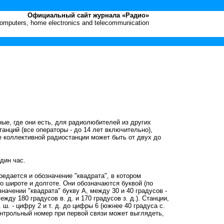
Официальный сайт журнала «Радио»
 computers, home electronics and telecommunication
ые, где они есть, для радиолюбителей из других
нций (все операторы - до 14 лет включительно),
 коллективной радиостанции может быть от двух до
дин час.
редается и обозначение "квадрата", в котором
 широте и долготе. Они обозначаются буквой (по
значении "квадрата" букву А, между 30 и 40 градусов -
ежду 180 градусов в. д. и 170 градусов з. д.). Станции,
ш. - цифру 2 и т. д. до цифры 6 (южнее 40 градуса с.
онтрольный номер при первой связи может выглядеть,