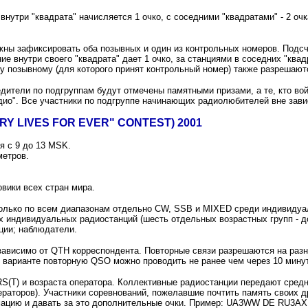
нутри "квадрата" начисляется 1 очко, с соседними "квадратами" - 2 очка
ны зафиксировать оба позывных и один из контрольных номеров. Подсчет
ие внутри своего "квадрата" дает 1 очко, за станциями в соседних "квад
 позывному (для которого принят контрольный номер) также разрешаютс
дители по подгруппам будут отмечены памятными призами, а те, кто вой
ио". Все участники по подгруппе начинающих радиолюбителей вне зави
Y LIVES FOR EVER" CONTEST) 2001
я с 9 до 13 MSK.
метров.
вики всех стран мира.
олько по всем диапазонам отдельно CW, SSB и MIXED среди индивидуа
 индивидуальных радиостанций (шесть отдельных возрастных групп - до 20
ции; наблюдатели.
зависимо от QTH корреспондента. Повторные связи разрешаются на разн
 варианте повторную QSO можно проводить не ранее чем через 10 минут
RS(T) и возраста оператора. Коллективные радиостанции передают средн
ераторов). Участники соревнований, пожелавшие почтить память своих д
цию и давать за это дополнительные очки. Пример: UA3WW DE RU3AX 5