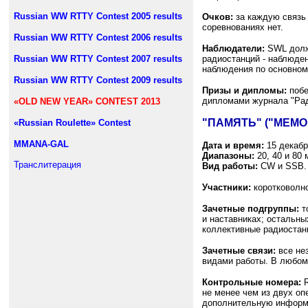
Russian WW RTTY Contest 2005 results
Очков:
за каждую связь в
соревнованиях нет.
Russian WW RTTY Contest 2006 results
Наблюдатели:
SWL долж
Russian WW RTTY Contest 2007 results
радиостанций - наблюден
наблюдения по основному
Russian WW RTTY Contest 2009 results
Призы и дипломы:
побе
дипломами журнала "Рад
«OLD NEW YEAR» CONTEST 2013
"ПАМЯТЬ" ("MEMOR
«Russian Roulette» Contest
MMANA-GAL
Дата и время:
15 декабр
Диапазоны:
20, 40 и 80 
Транслитерация
Вид работы:
CW и SSB.
Участники:
коротковолно
Зачетные подгруппы:
т
и наставниках; остальных
коллективные радиостан
Зачетные связи:
все не
видами работы. В любом
Контрольные номера:
не менее чем из двух оп
дополнительную информа