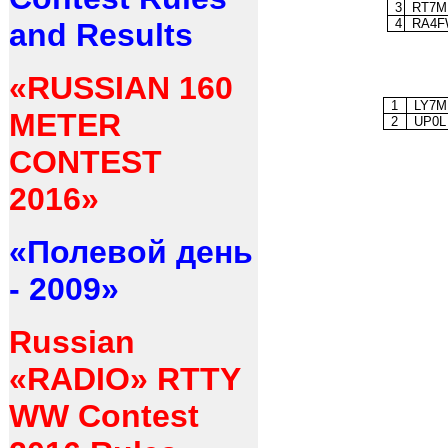
3
RT7M
4
RA4F
and Results
«RUSSIAN 160
1
LY7M
METER
2
UP0L
CONTEST
2016»
«Полевой день
- 2009»
Russian
«RADIO» RTTY
WW Contest