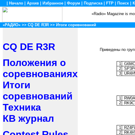
|
Начало
|
Архив
|
Избранное
|
Форум
|
Подписка
|
FTP
|
Поиск
|
К
«Radio» Magazine is mon
«РАДИО»
>>
CQ DE R3R
>> Итоги соревнований
CQ DE R3R
Приведены по груп
Положения о
1
G6M
2
SP3P
соревнованиях
3
UR4
Итоги
соревнований
1
RW0
2
RK9C
Техника
КВ журнал
1
RZ4
Contest Rules
2
RK4H