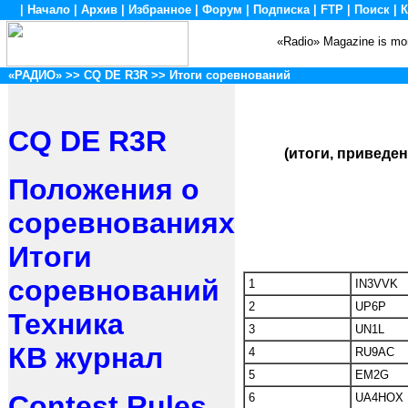
|
Начало
|
Архив
|
Избранное
|
Форум
|
Подписка
|
FTP
|
Поиск
|
К
«Radio» Magazine is mon
«РАДИО»
>>
CQ DE R3R
>> Итоги соревнований
CQ DE R3R
(итоги, приведен
Положения о
соревнованиях
Итоги
соревнований
1
IN3VVK
2
UP6P
Техника
3
UN1L
КВ журнал
4
RU9AC
5
EM2G
Contest Rules
6
UA4HOX