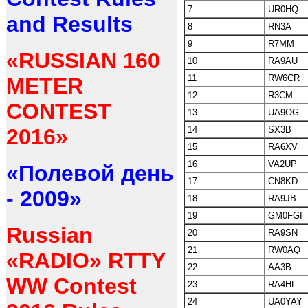
7
UR0HQ
and Results
8
RN3A
9
R7MM
«RUSSIAN 160
10
RA9AU
11
RW6CR
METER
12
R3CM
CONTEST
13
UA9OG
2016»
14
SX3B
15
RA6XV
16
VA2UP
«Полевой день
17
CN8KD
- 2009»
18
RA9JB
19
GM0FGI
Russian
20
RA9SN
21
RW0AQ
«RADIO» RTTY
22
AA3B
WW Contest
23
RA4HL
24
UA0YAY