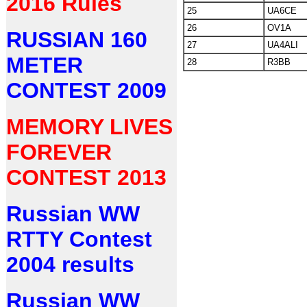
2016 Rules
25
UA6CE
26
OV1A
RUSSIAN 160
27
UA4ALI
METER
28
R3BB
CONTEST 2009
MEMORY LIVES
FOREVER
CONTEST 2013
Russian WW
RTTY Contest
2004 results
Russian WW