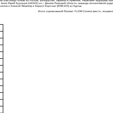
ыли участницы только из России, Белоруссии, Украины и Армении, «мужская» подгруппа б
 были Юрий Кузнецов (
UA
3
GX
) из г. Данков Липецкой области, команда коллективной ра
илов и Алексей Яковлев) и Кирилл Коротько (
R
3
W
-203) из Курска.
Итоги соревнований
Russian
YL
/
OM
Contest
(место, позывной