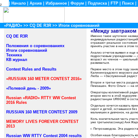
|
Начало
|
Архив
|
Избранное
|
Форум
|
Подписка
|
FTP
|
Поиск
|
2
«РАДИО»
>>
CQ DE R3R
>> Итоги соревнований
«Между завтраком
CQ DE R3R
Именно такое шуточное назван
индивидуальных радиостанций,
отражают реальное состояние
Положения о соревнованиях
принять участие в них в этом го
Итоги соревнований
Анализ отчетов выявил и еще 
Техника
подростковым учреждениям — шк
КВ журнал
возраст их членов — школьный.
развиваться.
Contest Rules and Results
Первое место в этом году заня
Калининградского морского ры
Люба — «Заслуженный радист Р
«RUSSIAN 160 METER CONTEST 2016»
Второе и третье места раздел
Пемзашен. Фото Ольги — на об
«Полевой день - 2009»
Операторы коллективной рад
второе место в этой подгрупп
Russian «RADIO» RTTY WW Contest
радиостанции
UR
6
GWZ
в соста
2016 Rules
Отдельно хочется назвать при
сирот и детей, оставшихся бе
RUSSIAN 160 METER CONTEST 2009
мальчишек и девчонок, на долю
Коль значительная часть участ
MEMORY LIVES FOREVER CONTEST
уже третьеклассница) Аня Жар
2013
г. Петрозаводска. Эта радиос
Russian WW RTTY Contest 2004 results
Особая наша благодарность ко