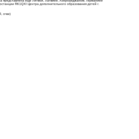
ыла представлена еще Литвой, Латвией, Азербайджаном, Германией
диостанции
RK
1
QXI
Центра дополнительного образования детей г.
, очки)