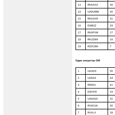
13
RK6AXA
46
14
UA9UWM
40
15
RK0SXR
31
16
EW8ZZ
29
17
RK9FXM
27
18
RK3ZWX
16
19
RZ
0
CWA
7
Один оператор ОМ
1
UA3GX
50
2
UA9AX
44
3
RW3AI
41
4
EW7KR
33
5
UA6ADC
32
6
RV9CVA
30
7
RV4LX
28