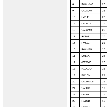
8
RW6HJV/6
28
9
UA9ADW
28
10
LY2LF
27
11
UA9UCK
26
12
UA9XMM
26
13
RV3AZ
25
14
RV4AE
25
15
RW4HBG
25
16
EU6AA
24
17
4J7WMF
23
18
RX9CGD
23
19
RW1CM
21
20
UA9MOT/9
21
21
UA3ICK
19
22
UA9UR
19
23
RA1ODP
18