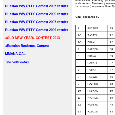
если в «женской» подгруппе б
и Израилем. Лучшими у мужчин
Russian WW RTTY Contest 2005 results
Череповца (операторы Ваня Дан
Russian WW RTTY Contest 2006 results
Один оператор
YL
Russian WW RTTY Contest 2007 results
1.
RK2FWA
95
Russian WW RTTY Contest 2009 results
2-3
RA3TYL
92
«OLD NEW YEAR» CONTEST 2013
2-3
EK6YL
92
«Russian Roulette» Contest
4
RA9CDM
88
MMANA-GAL
5
RK3VA
69
Транслитерация
6
RA9ACL
67
7
RV0AB
67
8
RU4WG
66
9
RA2FHO
62
10
RK9XXS
59
11
RV3ADL
55
12
RU0SYL
48
13
RZ1CXS
33