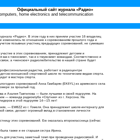
Официальный сайт журнала «Радио»
 computers, home electronics and telecommunication
урнала «Радио». В этом году в них приняли участие 16 владелиц
не изменились по отношению к соревнованиям прошлого года и
учетом позывных участниц предыдущих соревнований, не сумевших
участие в этих соревнованиях, принадлежит детским и
 как к «женским», так и к «мужским» командам. Соответственно и
иосвязи, а «женское» радиолюбительство в нашей стране будет
профессиональная радистка, работает в радиоцентре
детско-юношеской спортивной школе по техническим видам спорта.
идат в мастера спорта.
шлогодних соревнований Анна Гамбарян (
EK
6
YL
) из армянского села
номере за прошлый год.
ва и Азалия Тавтилова — были лучшими в своей подгруппе. На
тьем — команда радиоклуба «Спутник» из г. Херсона. На
лидеров в этой подгруппе 14—15 лет!
ниях, —
EW
8
ZZ
из г. Гомеля. Она принадлежит школе-интернату для
кой связи, делают огромный вклад в становление личности
стницу этих соревнований. Ею оказалась второклассница (сейчас
 была также и ее старшая сестра Ирина.
ь для участниц заметный темп при проведении радиосвязей. И