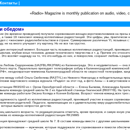
Контакты
|
«Radio» Magazine is monthly publication on audio, video,
 и обедом»
ие (по времени проведения) получили соревнования женщин-коротковолновиков на призы ж
 а также 19 «женских» команд коллективных радиостанций. Эти цифры, увы, практически 
 дел с «женским» радиолюбительством в стране. Суммирование различных
YL
позывных с 
ду, не на много улучшает эту картину. Но не все так грустно.
один интересный момент. Большая часть позывных коллективных радиостанций, принявших 
олам, клубам юных техников, домам технического творчества и т. д. Причем это относится
 Это вселяет надежду на то, что кто-нибудь из них, и повзрослев, сохранит любовь к рад
ла Любовь Сидоренкова (
UA
2
FBL
/
RK
2
FWA
) из Калининграда. Это и неудивительно — она 
бного порта. Параллельно преподает телеграфную азбуку в Калининградской комплексной 
Ф», неоднократная чемпионка Калининградской области по скоростной телеграфии, канд
или между собой Ольга Скобелева (
RA
3
TYL
) из Нижнего Новгорода и победительница про
ложке мартовского номера журнала «Радио» за этот год, а фото Анны — в августовском 
иостанции
RK
9
SXD
из г. Орска Оренбургской области — Елена Бычкова, Александра Архипо
е вышла команда средней школы № 2 из Адыгейской станицы Гиагинской (
RK
6
YYB
). На тре
ве команды работали Оксана Коляда и Ксения Боброва. Возраст членов команд всех трех 
надлежность одной из коллективных радиостанций, принявшей участие в наших соревнова
з попечения родителей. Педагоги, привлекающие их к удивительному миру радиолюбительс
 которых выпало непростое детство.
ниц школьного возраста, то редакция решила отметить, кроме призеров, и самую юную уча
икова из команды коллективной радиостанции
RK
1
NWG
танция принадлежит средней школе № 7. В составе команды вместе с другими школьниками
ротковолновикам — мужчинам, которые поддержали эти соревнования и помогли обеспечит