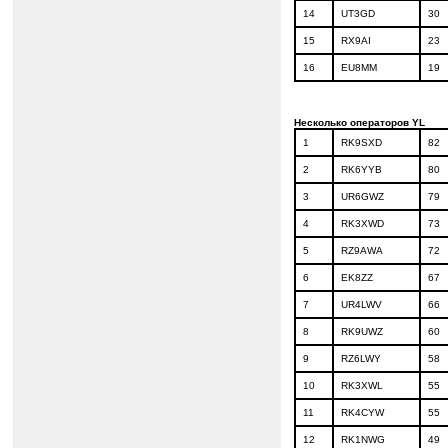
14
UT3GD
30
15
RX9AI
23
16
EU
8
MM
19
Несколько операторов
YL
1
RK9SXD
82
2
RK6YYB
80
3
UR6GWZ
79
4
RK3XWD
73
5
RZ9AWA
72
6
EK8ZZ
67
7
UR4LWV
66
8
RK9UWZ
60
9
RZ6LWY
58
10
RK3XWL
55
11
RK4CYW
55
12
RK1NWG
49