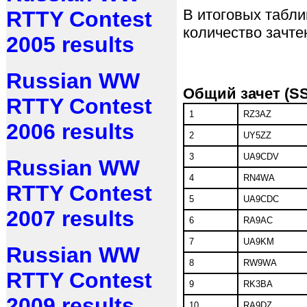
В итоговых табли
RTTY Contest
количество зачте
2005 results
Russian WW
Общий зачет (
S
RTTY Contest
1
RZ3AZ
2006 results
2
UY5ZZ
3
UA9CDV
Russian WW
4
RN4WA
RTTY Contest
5
UA9CDC
2007 results
6
RA9AC
7
UA9KM
Russian WW
8
RW9WA
RTTY Contest
9
RK3BA
2009 results
10
RA9DZ