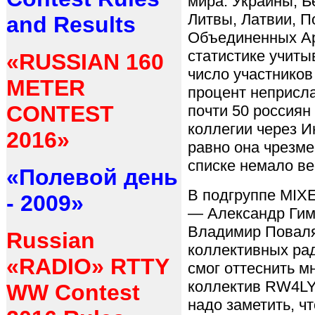
мира: Украины, Б
Литвы, Латвии, П
and Results
Объединенных Ар
статистике учиты
«RUSSIAN 160
число участников
METER
процент неприсла
CONTEST
почти 50 россиян
коллегии через И
2016»
равно она чрезме
списке немало ве
«Полевой день
В подгруппе
MIX
- 2009»
— Александр Гим
Владимир Поваля
Russian
коллективных ра
«RADIO» RTTY
смог оттеснить м
коллектив
RW
4
L
WW Contest
надо заметить, ч