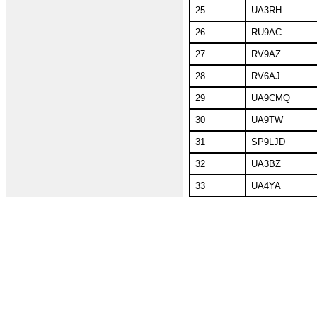
25
UA3RH
26
RU9AC
27
RV9AZ
28
RV6AJ
29
UA9CMQ
30
UA9TW
31
SP9LJD
32
UA3BZ
33
UA4YA