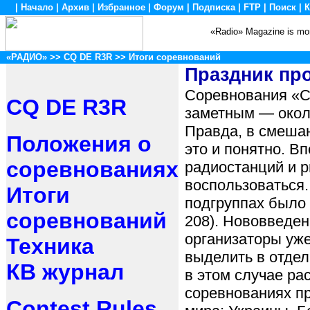
|
Начало
|
Архив
|
Избранное
|
Форум
|
Подписка
|
FTP
|
Поиск
|
К
«Radio» Magazine is mon
«РАДИО»
>>
CQ DE R3R
>> Итоги соревнований
Праздник про
Соревнования «С
CQ DE R3R
заметным — около
Правда, в смешан
Положения о
это и понятно. В
соревнованиях
радиостанций и 
воспользоваться.
Итоги
подгруппах было
соревнований
208). Нововведен
организаторы уж
Техника
выделить в отде
КВ журнал
в этом случае ра
соревнованиях пр
Contest Rules