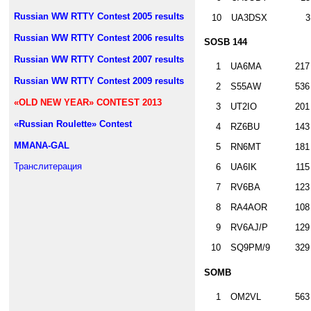
Russian WW RTTY Contest 2005 results
10
UA3DSX
3
Russian WW RTTY Contest 2006 results
SOSB 144
Russian WW RTTY Contest 2007 results
1
UA6MA
217
Russian WW RTTY Contest 2009 results
2
S55AW
536
«OLD NEW YEAR» CONTEST 2013
3
UT2IO
201
«Russian Roulette» Contest
4
RZ6BU
143
MMANA-GAL
5
RN6MT
181
Транслитерация
6
UA6IK
115
7
RV6BA
123
8
RA4AOR
108
9
RV6AJ/P
129
10
SQ9PM/9
329
SOMB
1
OM2VL
563