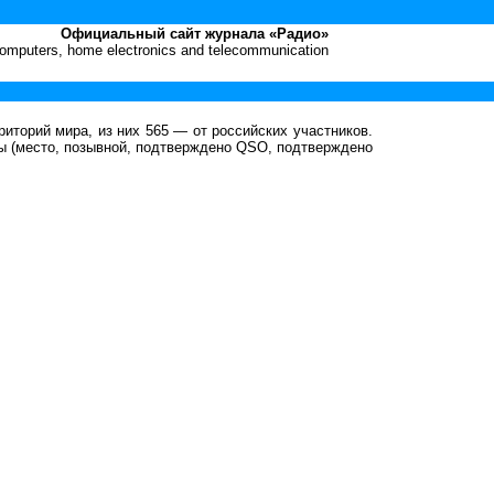
Официальный сайт журнала «Радио»
 computers, home electronics and telecommunication
риторий мира, из них 565 — от российских участников.
ы (место, позывной, подтверждено
QSO
, подтверждено