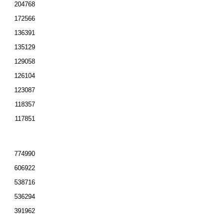
204768
172566
136391
135129
129058
126104
123087
118357
117851
774990
606922
538716
536294
391962