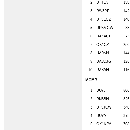
2
UT4LA
138
3
RW3PF
142
4
UT5ECZ
148
5
UR5MGW
83
6
UA4AQL
73
7
OK1CZ
250
8
UA9NN
144
9
UA3DJG
125
10
RA3AH
116
MOMB
1
UU7J
506
2
RN6BN
325
3
UT5JCW
346
4
UU7A
379
5
OK1KPA
708