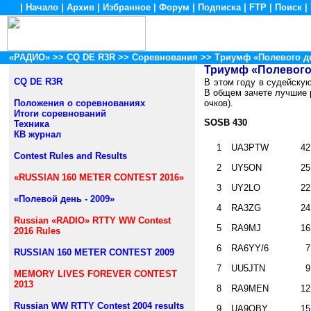
|
Начало
|
Архив
|
Избранное
|
Форум
|
Подписка
|
FTP
|
Поиск
|
«РАДИО»
>>
CQ DE R3R
>> Соревнования >> Триумф «Полевого дн
Триумф «Полевого
CQ DE R3R
В этом году в судейскую
В общем зачете лучшие 
Положения о соревнованиях
очков).
Итоги соревнований
SOSB 430
Техника
КВ журнал
1
UA3PTW
42
Contest Rules and Results
2
UY5ON
25
«RUSSIAN 160 METER CONTEST 2016»
3
UY2LO
22
«Полевой день - 2009»
4
RA3ZG
24
Russian «RADIO» RTTY WW Contest
5
RA9MJ
16
2016 Rules
6
RA6YY/6
7
RUSSIAN 160 METER CONTEST 2009
7
UU5JTN
9
MEMORY LIVES FOREVER CONTEST
2013
8
RA9MEN
12
Russian WW RTTY Contest 2004 results
9
UA9OBY
15