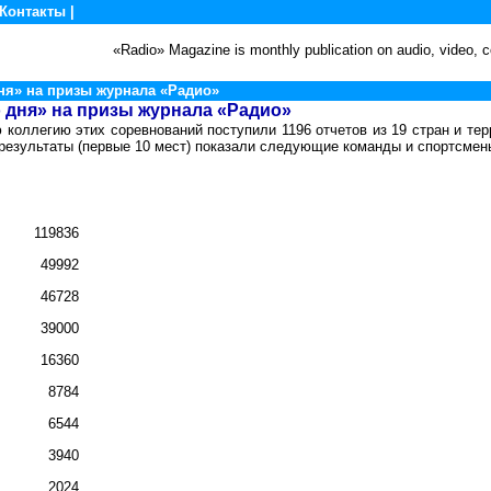
Контакты
|
«Radio» Magazine is monthly publication on audio, video,
я» на призы журнала «Радио»
 дня» на призы журнала «Радио»
 коллегию этих соревнований поступили 1196 отчетов из 19 стран и тер
результаты (первые 10 мест) показали следующие команды и спортсмен
119836
49992
46728
39000
16360
8784
6544
3940
2024