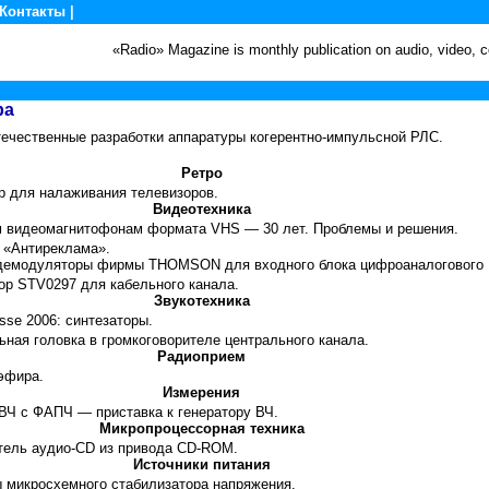
Контакты
|
«Radio» Magazine is monthly publication on audio, video,
ра
течественные разработки аппаратуры когерентно-импульсной РЛС.
Ретро
р для налаживания телевизоров.
Видеотехника
м видеомагнитофонам формата VHS — 30 лет. Проблемы и решения.
к «Антиреклама».
демодуляторы фирмы THOMSON для входного блока цифроаналогового
ор STV0297 для кабельного канала.
Звукотехника
sse 2006: синтезаторы.
ьная головка в громкоговорителе центрального канала.
Радиоприем
 эфира.
Измерения
СВЧ с ФАПЧ — приставка к генератору ВЧ.
Микропроцессорная техника
тель аудио-
C
D из привода CD-ROM.
Источники питания
ы микросхемного стабилизатора напряжения.