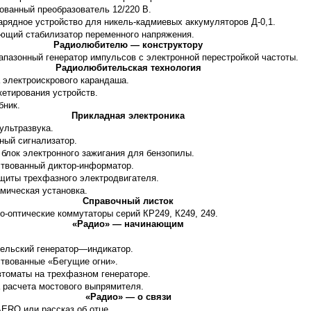
ованный преобразователь 12/220 В.
зарядное устройство для никель-кадмиевых аккумуляторов Д-0,1.
ющий стабилизатор переменного напряжения.
Радиолюбителю — конструктору
апазонный генератор импульсов с электронной перестройкой частоты.
Радиолюбительская технология
 электроискрового карандаша.
кетирования устройств.
бник.
Прикладная электроника
ультразвука.
ный сигнализатор.
 блок электронного зажигания для бензопилы.
ствованный диктор-информатор.
ащиты трехфазного электродвигателя.
мическая установка.
Справочный листок
о-оптические коммутаторы серий КР249, К249, 249.
«Радио» — начинающим
.
ельский генератор—индикатор.
ствованные «Бегущие огни».
втоматы на трехфазном генераторе.
 расчета мостового выпрямителя.
«Радио» — о связи
ERO или рассказ об отце.