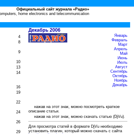
Официальный сайт журнала «Радио»
 computers, home electronics and telecommunication
Декабрь 2006
Январь
4
Февраль
8
Март
Апрель
9
Май
Июнь
10
Июль
Август
13
Сентябрь
14
Октябрь
Ноябрь
Декабрь
16
19
22
нажав на этот знак, можно посмотреть краткое
описание статьи.
24
нажав на этот знак, можно скачать статью (DjVu).
26
Для просмотра статей в формате DjVu необходимо
установить плагин, который можно скачать с сайта
29