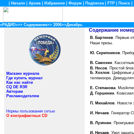
|
Начало
|
Архив
|
Избранное
|
Форум
|
Подписка
|
FTP
|
Поиск
|
«РАДИО»
>>
Содержание
>>
2006
>>Декабрь
Содержание номе
В. Бартенев
. Первые о
Наши призы.
Ю. Скрипников
. Прибо
В. Самохин
. Кассетны
В. Носов
. Простой бло
Б. Хохлов
. Цифровые 
Магазин журнала
Где купить журнал
телевизора. Демодулят
Как нас найти
CQ DE R3R
Е. Степанова
. Musikme
Авторам
Д. Горшенин
. Коаксиал
Рекламодателям
П. Михайлов
. Новости
Нормы пользования сетью
И. Нечаев
. Генератор 
О контрафактных CD
В. Лузянин
. Проигрыва
И. Нечаев
. Узел защит