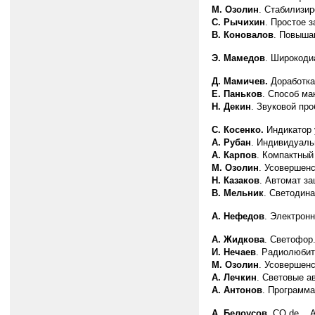
М. Озолин
. Стабилизир
С. Рычихин
. Простое 
В. Коновалов
. Повыша
Э. Мамедов
. Широкоди
Д. Мамичев.
Доработка
Е. Паньков
. Способ ма
Н. Декин
. Звуковой про
С. Косенко.
Индикатор 
А. Рубан
. Индивидуаль
А. Карпов
. Компактный
М. Озолин
. Усовершен
Н. Казаков
. Автомат з
В. Мельник
. Светодина
А. Нефедов
. Электронн
А. Жидкова
. Светофор
И. Нечаев
. Радиолюбит
М. Озолин
. Усовершен
А. Лечкин
. Световые а
А. Антонов
. Программа
А. Белоусов
. CQ de… A