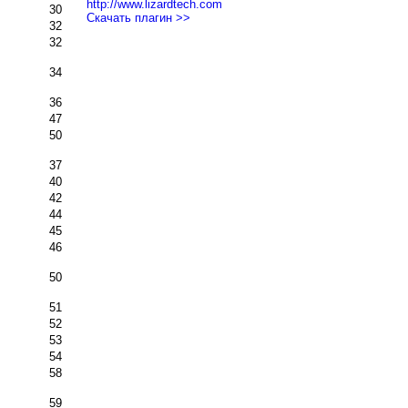
http://www.lizardtech.com
30
Скачать плагин >>
32
32
34
36
47
50
37
40
42
44
45
46
50
51
52
53
54
58
59