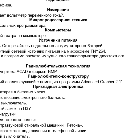
 эфира.
Измерения
вает вольтметр переменного тока?.
Микропроцессорная техника
рсальных программатора.
Компьютеры
 театр» на компьютере.
Источники питания
.
Остерегайтесь поддельных аккумуляторных батарей.
тный сетевой источник питания на микросхеме TNY264.
и программа расчета импульсного трансформатора двухтактного
Радиолюбительская технология
 чертежа АСАD в формат BMP.
Радиолюбителю-конструктору
й анализ функций с помощью программы Advanced Grapher 2.11.
Прикладная электроника
атарея в бытовых часах.
ствование электронного балласта
 выключатель.
й замок на ПЗУ
нагрузки.
ля «теплых полов».
тразвуковой стиральной машинки «Ретона».
иратского» подключения к телефонной линии.
й выключатель.