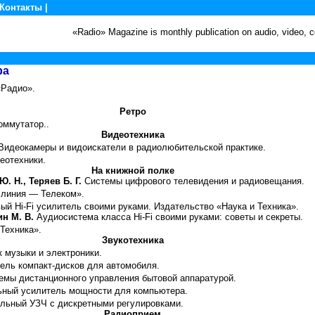
Контакты
|
«Radio» Magazine is monthly publication on audio, video,
ра
«Радио».
Ретро
оммутатор..
Видеотехника
 Видеокамеры и видоискатели в радиолюбительской практике.
еотехники.
На книжной полке
. Н., Теряев Б. Г.
Системы цифрового телевидения и радиовещания.
 линия — Телеком».
вый
Hi
-
Fi
усилитель своими руками. Издательство «Наука и Техника».
ин М. В.
Аудиосистема класса
Hi
-
Fi
своими руками: советы и секреты.
Техника».
Звукотехника
 музыки и электроники.
ель компакт-дисков для автомобиля.
емы дистанционного управления бытовой аппаратурой.
ный усилитель мощности для компьютера.
льный УЗЧ с дискретными регулировками.
Радиоприем