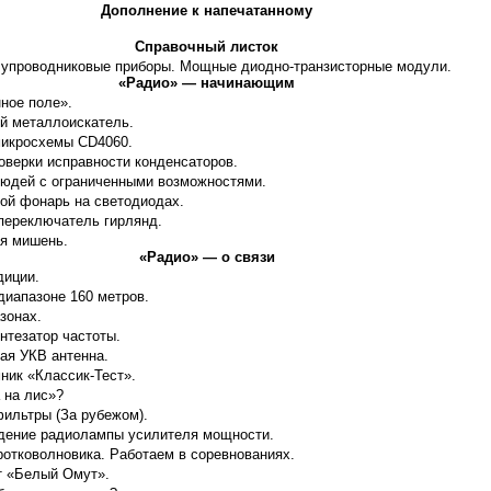
Дополнение к напечатанному
Справочный листок
упроводниковые приборы. Мощные диодно-транзисторные модули.
«Радио» — начинающим
ное поле».
й металлоискатель.
икросхемы CD4060.
верки исправности конденсаторов.
юдей с ограниченными возможностями.
ой фонарь на светодиодах.
ереключатель гирлянд.
я мишень.
«Радио» — о связи
диции.
диапазоне 160 метров.
зонах.
нтезатор частоты.
ая УКВ антенна.
ик «Классик-Тест».
 на лис»?
ильтры (За рубежом).
ение радиолампы усилителя мощности.
отковолновика. Работаем в соревнованиях.
 «Белый Омут».