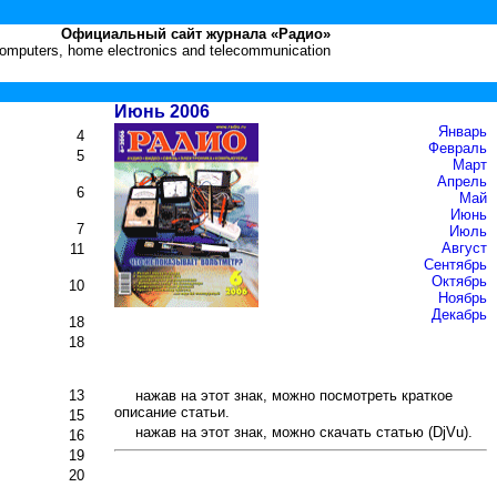
Официальный сайт журнала «Радио»
 computers, home electronics and telecommunication
Июнь 2006
Январь
4
Февраль
5
Март
Апрель
6
Май
Июнь
7
Июль
Август
11
Сентябрь
Октябрь
10
Ноябрь
Декабрь
18
18
13
нажав на этот знак, можно посмотреть краткое
описание статьи.
15
нажав на этот знак, можно скачать статью (DjVu).
16
19
20