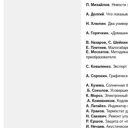
П. Михайлов
. Новости
А. Долгий
. Что показы
Н. Хлюпин
. Два униве
А. Горячкин.
«Домашний
В. Назаров, С. Шейкин
Е. Плетнев.
Малогабари
Е. Москатов.
Методика 
преобразователя.
С. Коваленко.
Экспорт
А. Сорокин.
Графически
А. Кузема.
Солнечная б
.
Б. Соколов.
Усовершен
К. Мороз.
Электронный
.
А. Кожевников.
Кодовы
А. Латайко.
Индикатор 
А. Ураков.
Термостат д
Н. Сакевич.
Ремонт уль
Р. Ершов.
Защита от «п
И. Нечаев.
Акустически