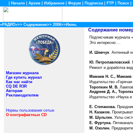
|
Начало
|
Архив
|
Избранное
|
Форум
|
Подписка
|
FTP
|
Поиск
|
«РАДИО»
>>
Содержание
>>
2006
>>Июнь
Содержание номе
Подписчикам журнала 
Это интересно….
И. Шевчук
. Антенный к
Ю. Петропавловский
.
Ремонт и доработка вид
Магазин журнала
Мамаев Н. С., Мамаев Ю
Где купить журнал
Как нас найти
Издательство «Горячая
CQ DE R3R
Торопкин М. В.
Лампо
Авторам
Андреев Д. А., Торопк
Рекламодателям
Издательство «Наука и 
Е. Степанова.
Праздник
Нормы пользования сетью
Н. Казаков.
Проигрыват
О контрафактных CD
М. Шульгин.
Узлы сист
Е. Фуртуна.
Пятиканаль
М. Озолин.
Предварите