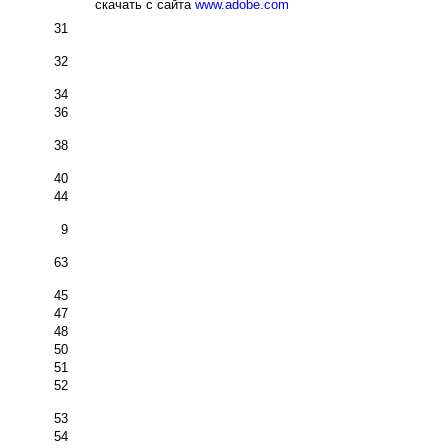
скачать с сайта
www.adobe.com
31
32
34
36
38
40
44
9
63
45
47
48
50
51
52
53
54