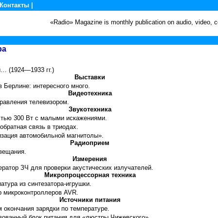
Контакты
|
«Radio» Magazine is monthly publication on audio, video,
ра
… (1924—1933 гг.)
Выставки
 в Берлине: интересного много.
Видеотехника
равления телевизором.
Звукотехника
тью 300 Вт с малыми искажениями.
 обратная связь в триодах.
изация автомобильной магнитолы».
Радиоприем
 вещания.
Измерения
нератор ЗЧ для проверки акустических излучателей.
Микропроцессорная техника
иатура из синтезатора-игрушки.
р микроконтроллеров AVR.
Источники питания
м окончания зарядки по температуре.
ованный блок питания для «люстры Чижевского».