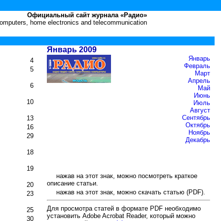
Официальный сайт журнала «Радио»
 computers, home electronics and telecommunication
Январь 2009
Январь
4
Февраль
5
Март
Апрель
6
Май
Июнь
10
Июль
Август
Сентябрь
13
Октябрь
16
Ноябрь
29
Декабрь
18
19
нажав на этот знак, можно посмотреть краткое
описание статьи.
20
нажав на этот знак, можно скачать статью (PDF).
23
Для просмотра статей в формате PDF необходимо
25
установить Adobe Acrobat Reader, который можно
30