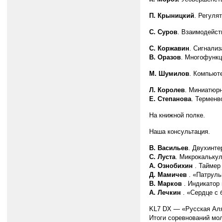
П. Крыницкий
. Регуля
С. Суров
. Взаимодейст
С. Коржавин
. Сигнализ
В. Оразов
. Многофункц
М. Шумилов
. Компьют
Л. Королев
. Миниатюр
Е. Степанова
. Терменв
На книжной полке.
Наша консультация.
В. Васильев
. Двухинте
С. Луста
. Микрокальку
А. Ознобихин
. Таймер
Д. Мамичев
. «Патруль
В. Марков
. Индикатор 
А. Лечкин
. «Сердце с 
KL7 DX — «Русская Аля
Итоги соревнований мо