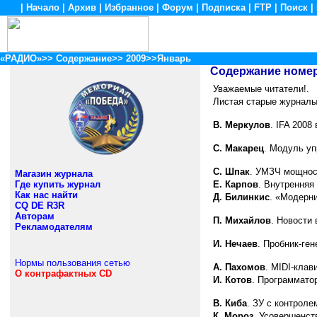
|
Начало
|
Архив
|
Избранное
|
Форум
|
Подписка
|
FTP
|
Поиск
|
«РАДИО»
>>
Содержание
>>
2009
>>Январь
Содержание номе
Уважаемые читатели!.
Листая старые журналы
В. Меркулов
. IFA 2008
С. Макарец
. Модуль уп
С. Шпак
. УМЗЧ мощнос
Магазин журнала
Где купить журнал
Е. Карпов
. Внутренняя
Как нас найти
Д. Билинкис
. «Модерн
CQ DE R3R
Авторам
П. Михайлов
. Новости
Рекламодателям
И. Нечаев
. Пробник-ге
Нормы пользования сетью
А. Пахомов
. MIDI-клав
О контрафактных CD
И. Котов
. Программато
В. Киба
. ЗУ с контроле
К. Мороз.
Усовершенств