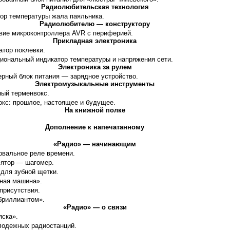
Радиолюбительская технология
тор температуры жала паяльника.
Радиолюбителю — конструктору
вие микроконтроллера AVR с периферией.
Прикладная электроника
атор поклевки.
иональный индикатор температуры и напряжения сети.
Электроника за рулем
ерный блок питания — зарядное устройство.
Электромузыкальные инструменты
ный терменвокс.
окс: прошлое, настоящее и будущее.
На книжной полке
Дополнение к напечатанному
«Радио» — начинающим
рвальное реле времени.
лятор — шагомер.
 для зубной щетки.
ная машина».
присутствия.
бриллиантом».
«Радио» — о связи
ска».
лодежных радиостанций.