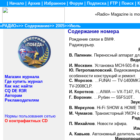
|
Начало
|
Архив
|
Избранное
|
Форум
|
Подписка
|
FTP
|
Поиск
|
К
«Radio» Magazine is mon
«РАДИО»
>>
Содержание
>>
2005
>>Июль
Содержание номера
Рождение связи в ВМФ.
Радиокурьер.
В. Папенин
. Переносный аппарат дл
Виде
И. Москвин
. Установка МСН-501-8 в
Ю. Петропавловский.
Видеокамеры 
особенности конструкций и ремонт.
Магазин журнала
С. Морозов
. …
FUNAI — TV-1400MK7
Где купить журнал
Как нас найти
TV-2008CLP.
CQ DE R3R
И
.
Коротков
. …AIWA — VX-T147, FU
Авторам
Г
.
Воронин
. …
Рубин
— 55FS10T..
Рекламодателям
Звук
В. Меркулов
.
Hi
-
Fi
SHOW
&
HOME
М. Чумаков
. Транзисторный УМЗЧ с
Нормы пользования сетью
Рад
О контрафактных CD
П. Михайлов
. Новости эфира.
Из
А. Кавыев
. Автономный делитель ч
Микропроце