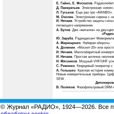
Е. Гайно, Е. Москатов
. Радиолюбит
Д. Панкратьев
. Электронная «няня»
Л. Гуськов
. Еще раз про «
MANBO
».
М. Озолин
. Электронная сирена с «
И. Нечаев
. Устройство защиты силь
питающего напряжения.
А. Бутов
. Две «мигалки» на двухцв
«Радио
Ю. Заруба
. Радиодесант Мемориала
А. Мирющенко
. Набирая обороты.
А. Долинин
. «Москит-20» или прост
И. Нечаев
. Малогабаритный конверте
И. Нечаев
. Простая антенна «волнов
Н. Мясников
. Мощный
VHF
/
UHF
уси
С. Ременко
. Кварцевый генератор с
А. Голышко
. Краткая история комму
Новые измерительные приборы. Циф
SEW
.
Депониров
В. Поляков
. Фазофильтровый
DRM
-
© Журнал «РАДИО», 1924—2026. Все 
обработки cookie