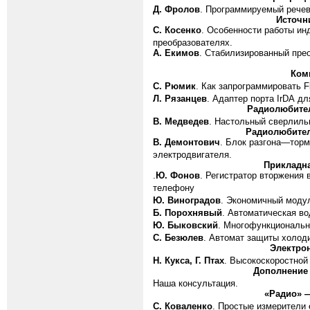
Д. Фролов
. Программируемый рече
Источн
С. Косенко
. Особенности работы ин
преобразователях.
А. Екимов
. Стабилизированный пре
Ком
С. Рюмик
. Как запрограммировать
F
Л. Рязанцев
. Адаптер порта
IrDA
для
Радиолюбител
В. Медведев
. Настольный сверлиль
Радиолюбител
В. Демонтович
. Блок разгона—торм
электродвигателя.
Прикладна
.
Ю. Фонов
. Регистратор вторжения 
телефону
Ю. Виноградов
. Экономичный моду
Б. Порохнявый
. Автоматическая во
Ю. Быковский
. Многофункциональн
С. Безюлев
. Автомат защиты холод
Электрон
Н. Кукса, Г. Птах
. Высокоскоростной
Дополнение 
Наша консультация.
«Радио» 
С. Коваленко
. Простые измерители 