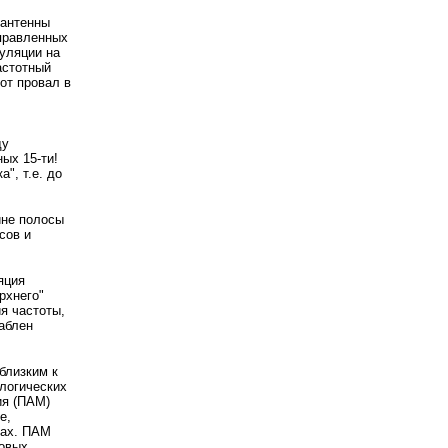
 антенны
правленных
уляции на
астотный
тот провал в
ду
ых 15-ти!
", т.е. до
ине полосы
сов и
яция
рхнего"
я частоты,
лаблен
близким к
ологических
ия (ПАМ)
е,
пах. ПАМ
ковых