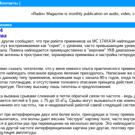
Контакты
|
«Radio» Magazine is monthly publication on audio, video,
мники
34
ква
и другие сообщают, что при работе приемников на МС 174ХА34 наблюдае
слух воспринимаемая как "скрип", с уровнем, часто превышающим уров
ала. Помеха наблюдается преимущественно в "верхнем" УКВ диапазоне,
е антенны в пространстве, экранировка приемника и настройка гетероди
ямо сказать читателям, что у меня немного опыта практического примен
хотя наблюдать описанное вредное явление приходилось. Написание же 
к данному типу приемников, возникшим еще с начала 80-х годов, когда 
отах голландцев, и отсутствием толкового описания принципа действия 
ературе. Поэтому выскажу лишь гипотезы и предположения.
ха вызвана срывами слежения в петле обратной связи по частоте - ведь
ется петлей в 5 раз, с 75 до 15 кГц. Срывы могут вызываться как изме
енениях его частоты, так и неадекватной работой самой следящей систе
ет при интерференции двух или более волн, приходящих в точку приема
вычитаясь, эти волны дают весьма "пеструю" картину поля, часто внутр
ся в десятки раз при перемещении на несколько метров. Это наблюдаетс
 на другой частоте интерференционная картина уже другая, поэтому пр
одуляция амплитуды.