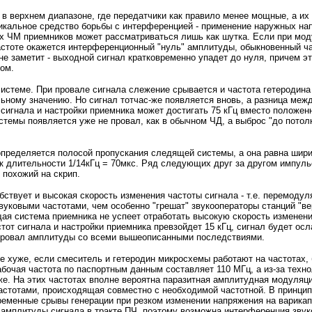
в верхнем диапазоне, где передатчики как правило менее мощные, а их
икальное средство борьбы с интерференцией - применение наружных на
ых ЧМ приемников может рассматриваться лишь как шутка. Если при мод
частоте окажется интерференционный "нуль" амплитуды, обыкновенный ч
 не заметит - выходной сигнал кратковременно упадет до нуля, причем э
ом.
истеме. При провале сигнала слежение срывается и частота гетеродина
ьному значению. Но сигнал тотчас-же появляется вновь, а разница меж
сигнала и настройки приемника может достигать 75 кГц вместо положенн
емы появляется уже не провал, как в обычном ЧД, а выброс "до потолка
пределяется полосой пропускания следящей системы, а она равна шир
ок длительности 1/14кГц = 70мкс. Ряд следующих друг за другом импуль
 похожий на скрип.
ствует и высокая скорость изменения частоты сигнала - т.е. перемодул
вуковыми частотами, чем особенно "грешат" звукооператоры станций "ве
ая система приемника не успеет отработать высокую скорость изменени
тот сигнала и настройки приемника превзойдет 15 кГц, сигнал будет ос
 провал амплитуды со всеми вышеописанными последствиями.
е хуже, если смеситель и гетеродин микросхемы работают на частотах, 
бочая частота по паспортным данным составляет 110 МГц, а из-за техн
же. На этих частотах вполне вероятна паразитная амплитудная модуляц
астотами, происходящая совместно с необходимой частотной. В принцип
еменные срывы генерации при резком изменении напряжения на варика
 амплитуды сигнала в тракте ПЧ, поэтому возможна интерференция зву