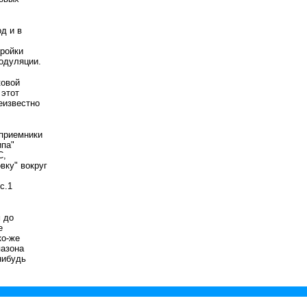
д и в
тройки
модуляции.
ковой
 этот
еизвестно
 приемники
ипа"
С,
вку" вокруг
с.1
 до
е
ко-же
пазона
нибудь