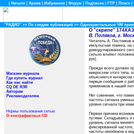
|
Начало
|
Архив
|
Избранное
|
Форум
|
Подписка
|
FTP
|
Поиск
|
"РАДИО"
>>
По следам публикаций
>> Однокристальные ЧМ прие
О "скрипе" 174XA
В. Поляков, г. Мос
Читатель А. Постников 
импульсная помеха, на 
демодулированного сигн
сильно влияют положени
рук).
Прежде всего должен пр
микросхем этого типа, 
Магазин журнала
объясняется интересом 
Где купить журнал
первые сообщения о раб
Как нас найти
приемников в нашей лит
CQ DE R3R
Авторам
Нет сомнения, что поме
Рекламодателям
частоты сигнала уменьша
уровня сигнала при изм
Нормы пользования сетью
Первая причина возника
О контрафактных CD
путями. Складываясь и 
уровень сигнала меняет
фиксированной частоте,
частоты неизбежна и м