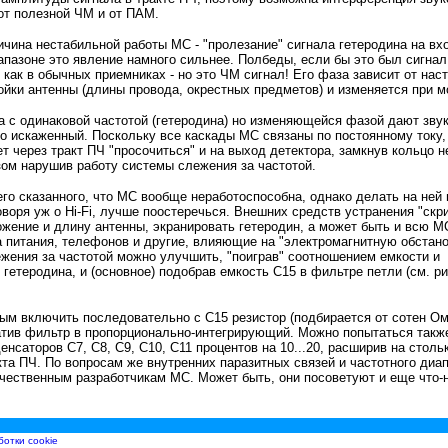
от полезной ЧМ и от ПАМ.
чина нестабильной работы МС - "пролезание" сигнала гетеродина на вхо
иапазоне это явление намного сильнее. Полбеды, если бы это был сигнал
как в обычных приемниках - но это ЧМ сигнал! Его фаза зависит от нас
ройки антенны (длины провода, окрестных предметов) и изменяется при 
а с одинаковой частотой (гетеродина) но изменяющейся фазой дают зву
но искаженный. Поскольку все каскады МС связаны по постоянному току,
т через тракт ПЧ "просочиться" и на выход детектора, замкнув кольцо н
зом нарушив работу системы слежения за частотой.
его сказанного, что МС вообще неработоспособна, однако делать на ней
оворя уж о Hi-Fi, лучше поостеречься. Внешних средств устранения "скр
ожение и длину антенны, экранировать гетеродин, а может быть и всю М
а питания, телефонов и другие, влияющие на "электромагнитную обстано
жения за частотой можно улучшить, "поиграв" соотношением емкости и
 гетеродина, и (основное) подобрав емкость С15 в фильтре петли (см. ри
ым включить последовательно с С15 резистор (подбирается от сотен Ом
атив фильтр в пропорционально-интегрирующий. Можно попытаться такж
нсаторов С7, С8, С9, С10, С11 процентов на 10...20, расширив на столь
кта ПЧ. По вопросам же внутренних паразитных связей и частотного диа
чественным разработчикам МС. Может быть, они посоветуют и еще что-
ботки cookie