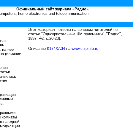
Официальный сайт журнала «Радио»
 computers, home electronics and telecommunication
Этот материал - ответы на вопросы читателей по
статье "Однокристальные ЧМ приемники" ("Радио",
1997, ╧2, с.20-23).
тся
ень
Описание
К174ХА34
на
www.chipinfo.ru
 на нее
на (влияние
ения
статьи
появились
этих
 девиация
нениями
мы.
 разными
и комнаты
я на одной
и модуляции