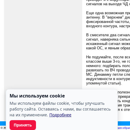
сигналов на выходе ЧД 
Еще одна возможная при
антенну. В "верхнем" д
фиксированной частоты, 
входного контура, наст
В смесителе два сигнал
сигнал, наверняка силь
искаженный сигнал може
какой ОС, и явным обра
Не подумайте, после вс
классом выше 3-го, не г
немного: подбирать пол
развязать по ВЧ провод
МС. Динамику петли сле
индуктивности в контуре
упомянутой статьи).
Может оказаться полезн
Мы используем cookie
нескольких кОм), превр
уменьшить емкость конде
Мы используем файлы cookie, чтобы улучшать
полосу пропускания тра
работу сайта. Оставаясь с нами, вы соглашаетесь
лучше обращаться к оте
полезное.
на их применение.
Подробнее
Принять
© Журнал «РАДИО», 1924—2026. Все права защищены.
webmaster@radio.ru
|
Условия обра