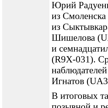
Юрий Радуен
из Смоленска
из Сыктывкар
Шишелова (
и семнадцати
(
R9X-031
). С
наблюдателей
Игнатов (UA3
В итоговых т
позывной и р