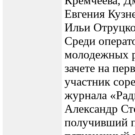
Кремчеева, Д
Евгения Кузн
Ильи Отруцко
Среди операт
молодежных 
зачете на пе
участник сор
журнала «Рад
Александр Ст
получивший п