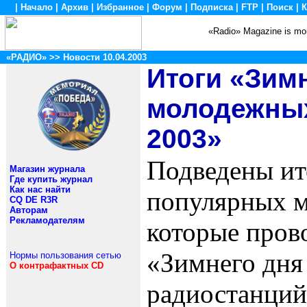
|
Начало
|
Архив
|
Избранное
|
Форум
|
Подписка
|
FTP
|
Поиск
|
К
«Radio» Magazine is mon
«
РАДИО
»
>> Новости 10.04.2003
Итоги «Зим
молодежны
2003»
Подведены ит
Магазин журнала
Где купить журнал
Как нас найти
популярных м
CQ DE R3R
Авторам
Рекламодателям
которые пров
«Зимнего дня
Нормы пользования сетью
О контрафактных CD
радиостанций