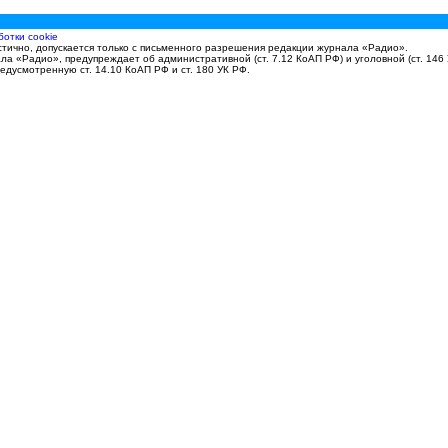
ботки cookie
тично, допускается только с письменного разрешения редакции журнала «Радио».
 «Радио», предупреждает об административной (ст. 7.12 КоАП РФ) и уголовной (ст. 146 
едусмотренную ст. 14.10 КоАП РФ и ст. 180 УК РФ.