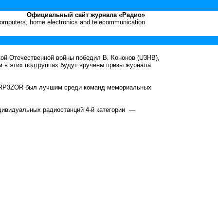
Официальный сайт журнала «Радио»
 computers, home electronics and telecommunication
й Отечественной войны победил В. Кононов (U3HB),
 в этих подгруппах будут вручены призы журнала
ии RP3ZOR был лучшим среди команд мемориальных
дивидуальных радиостанций 4-й категории —