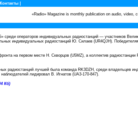
Контакты
|
«Radio» Magazine is monthly publication on audio, video,
» среди операторов индивидуальных радиостанций — участников Велико
альных индивидуальных радиостанций Ю. Силаев (UR4QJH). Победителям
 фронта на первом месте Н. Скворцов (U5MZ), а коллектив радиостанц
ных радиостанций лучшей была команда RK3DZH, среди владельцев ин
 наблюдателей лидировал В. Игнатов (UA3-170-847).
4 Кб)