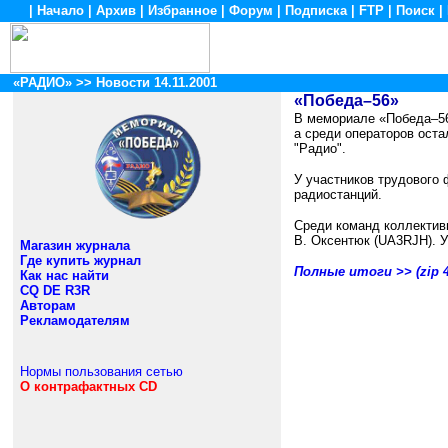
|
Начало
|
Архив
|
Избранное
|
Форум
|
Подписка
|
FTP
|
Поиск
|
«РАДИО»
>> Новости 14.11.2001
«Победа–56»
В мемориале «Победа–56
а среди операторов ост
"Радио".
У участников трудового
радиостанций.
Среди команд коллектив
В. Оксентюк (UA3RJH). У
Магазин журнала
Где купить журнал
Полные итоги >> (zip 4
Как нас найти
CQ DE R3R
Авторам
Рекламодателям
Нормы пользования сетью
О контрафактных CD