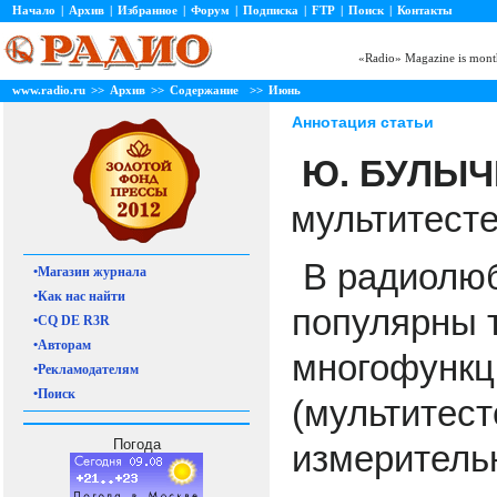
Начало
|
Архив
|
Избранное
|
Форум
|
Подписка
|
FTP
|
Поиск
|
Контакты
«Radio» Magazine is month
www.radio.ru
>>
Архив
>>
Содержание
>>
Июнь
Аннотация статьи
Ю. БУЛЫЧ
мультитесте
В радиолюб
•Магазин журнала
•Как нас найти
популярны 
•CQ DE R3R
•Авторам
многофункц
•Рекламодателям
•Поиск
(мультитес
Погода
измеритель