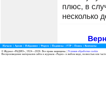
плюс, в слу
несколько 
Верн
Начало
|
Архив
|
Избранное
|
Форум
|
Подписка
|
FTP
|
Поиск
|
Контакты
© Журнал «РАДИО», 1924—2026. Все права защищены. |
Условия обработки cookie
Воспроизведение материалов сайта и журнала «Радио» в любом виде, полностью или част