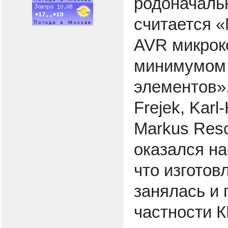
родоначаль
считается 
AVR микрок
минимумом 
элементов»
Frejek, Karl
Markus Resc
оказался на
что изготов
занялась и
частности К