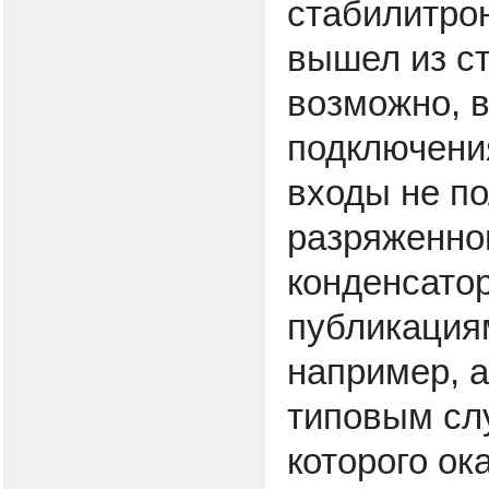
стабилитрон
вышел из ст
возможно, 
подключени
входы не п
разряженног
конденсатор
публикация
например, а
типовым сл
которого ок