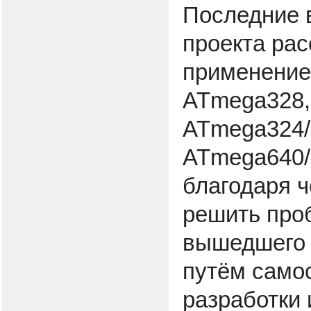
Последние в
проекта рас
применение
ATmega328,
ATmega324/
ATmega640/
благодаря ч
решить про
вышедшего 
путём само
разработки 