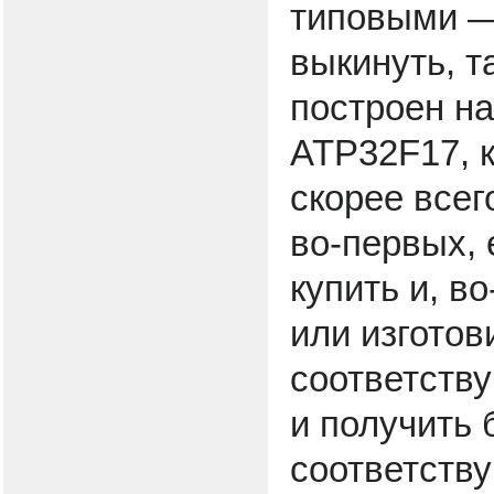
типовыми —
выкинуть, т
построен н
ATP32F17, 
скорее всег
во-первых, 
купить и, в
или изготов
соответств
и получить 
соответств