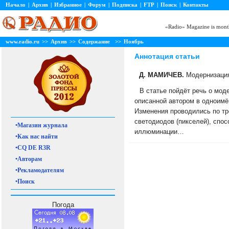
Начало
|
Архив
|
Избранное
|
Форум
|
Подписка
|
FTP
|
Поиск
|
Контакты
«Radio» Magazine is month
www.radio.ru
>>
Архив
>>
Содержание
>>
Ноябрь
Аннотация статьи
Д. МАМИЧЕВ.
Модернизация
В статье пойдёт речь о мод
описанной автором в одноимё
Изменения проводились по т
светодиодов (пикселей), спо
•Магазин журнала
иллюминации…
•Как нас найти
•CQ DE R3R
•Авторам
•Рекламодателям
•Поиск
Погода