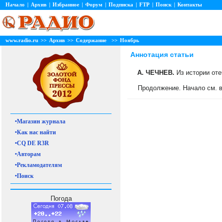
Начало
|
Архив
|
Избранное
|
Форум
|
Подписка
|
FTP
|
Поиск
|
Контакты
www.radio.ru
>>
Архив
>>
Содержание
>>
Ноябрь
Аннотация статьи
А. ЧЕЧНЕВ.
Из истории оте
Продолжение. Начало см. в
•Магазин журнала
•Как нас найти
•CQ DE R3R
•Авторам
•Рекламодателям
•Поиск
Погода