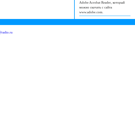
Adobe Acrobat Reader, который
можно скачать с сайта
www.adobe.com.
radio.ru