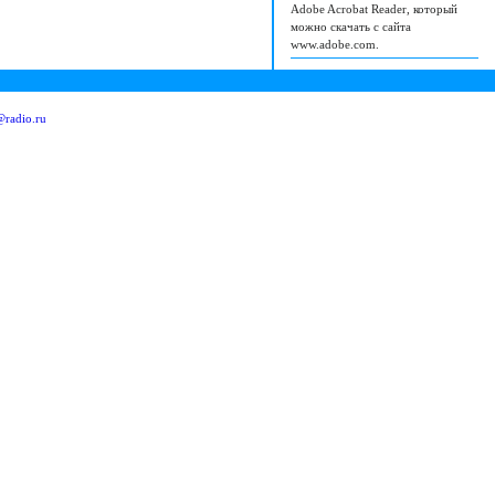
Adobe Acrobat Reader, который
можно скачать с сайта
www.adobe.com.
radio.ru