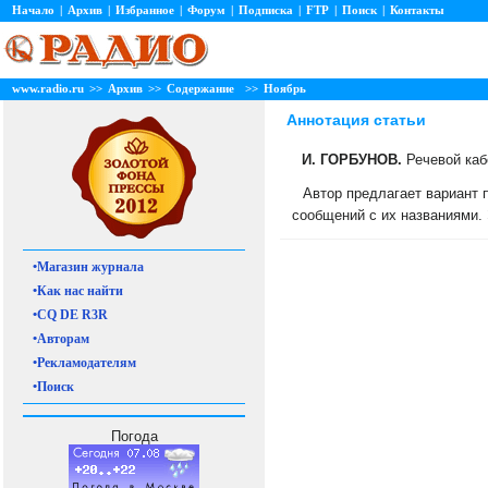
Начало
|
Архив
|
Избранное
|
Форум
|
Подписка
|
FTP
|
Поиск
|
Контакты
www.radio.ru
>>
Архив
>>
Содержание
>>
Ноябрь
Аннотация статьи
И. ГОРБУНОВ.
Речевой каб
Автор предлагает вариант 
сообщений с их названиями.
•Магазин журнала
•Как нас найти
•CQ DE R3R
•Авторам
•Рекламодателям
•Поиск
Погода