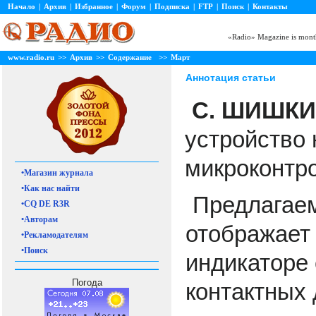
Начало
|
Архив
|
Избранное
|
Форум
|
Подписка
|
FTP
|
Поиск
|
Контакты
«Radio» Magazine is month
www.radio.ru
>>
Архив
>>
Содержание
>>
Март
Аннотация статьи
С. ШИШКИ
устройство 
микроконтро
•Магазин журнала
•Как нас найти
Предлагаем
•CQ DE R3R
•Авторам
отображает
•Рекламодателям
•Поиск
индикаторе
Погода
контактных 