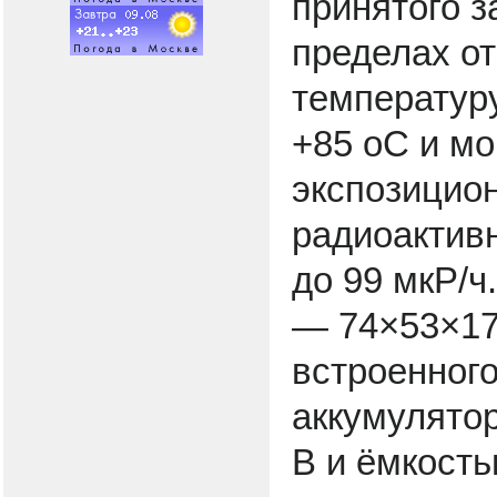
принятого з
пределах от
температуру
+85 оC и м
экспозицио
радиоактивн
до 99 мкР/ч
— 74×53×17 
встроенного
аккумулято
В и ёмкость