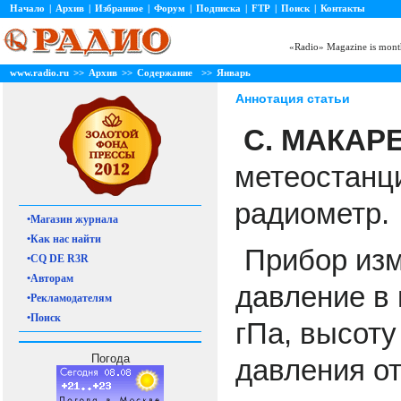
Начало
|
Архив
|
Избранное
|
Форум
|
Подписка
|
FTP
|
Поиск
|
Контакты
«Radio» Magazine is month
www.radio.ru
>>
Архив
>>
Содержание
>>
Январь
Аннотация статьи
С. МАКАРЕ
метеостан
радиометр.
•Магазин журнала
•Как нас найти
Прибор из
•CQ DE R3R
•Авторам
давление в
•Рекламодателям
•Поиск
гПа, высоту
Погода
давления от