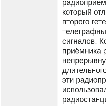
радиоприём
который от
второго гет
телеграфны
сигналов. К
приёмника 
непрерывну
длительног
эти радиоп
использовал
радиостанц