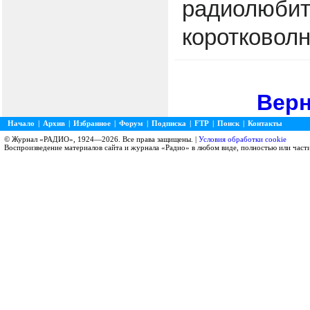
радиолюбит
коротковолн
Верн
Начало
|
Архив
|
Избранное
|
Форум
|
Подписка
|
FTP
|
Поиск
|
Контакты
© Журнал «РАДИО», 1924—2026. Все права защищены. |
Условия обработки cookie
Воспроизведение материалов сайта и журнала «Радио» в любом виде, полностью или част