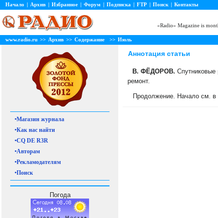
Начало
|
Архив
|
Избранное
|
Форум
|
Подписка
|
FTP
|
Поиск
|
Контакты
«Radio» Magazine is month
www.radio.ru
>>
Архив
>>
Содержание
>>
Июль
Аннотация статьи
В. ФЁДОРОВ.
Спутниковые р
ремонт.
Продолжение. Начало см. в 
•Магазин журнала
•Как нас найти
•CQ DE R3R
•Авторам
•Рекламодателям
•Поиск
Погода