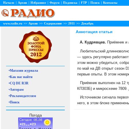
Начало
|
Архив
|
Избранное
|
Форум
|
Подписка
|
FTP
|
Поиск
|
Контакты
www.radio.ru
>>
Архив
>>
Содержание
>>
2011
>>
Декабрь
Аннотация статьи
А. Кудрявцев.
Приёмник и а
Любительский длинноволнов
— здесь регулярно работают
этом можно убедиться, собра
по май на ДВ открыт сезон D
•Магазин журнала
первые опыты. В этом номере
•Как нас найти
Приёмник выполнен на 12 т
•CQ DE R3R
КП303Б) и микросхеме 7809.
•Авторам
•Рекламодателям
Источником сигнала первог
•Поиск
него, в этом блоке применен
Погода