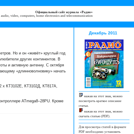
Официальный сайт журнала «Радио»
 audio, video, computers, home electronics and telecommunication
Декабрь 2011
етров. Но и он «живёт» круглый год
олюбители других континентов. В
оты и активную антенну. С октября
инающему «длинноволновику» начать
 2 х КТ3102Е, КТ3102Д, КТ817А,
нажав на этот знак, можно
оконтроллере ATmega8–28PU. Кроме
посмотреть краткое описание
статьи.
нажав на этот знак, можно
скачать статью (PDF).
Для просмотра статей в формате
PDF необходимо установить