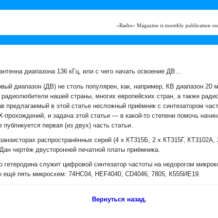
«Radio» Magazine is monthly publication on
нтенна диапазона 136 кГц, или с чего начать освоение ДВ…
ый диапазон (ДВ) не столь популярен, как, например, КВ диапазон 20 м
 радиолюбители нашей страны, многих европейских стран, а также ради
в предлагаемый в этой статье несложный приёмник с синтезатором част
X-прохождений, и задача этой статьи — в какой-то степени помочь нач
 публикуется первая (из двух) часть статьи.
ранзисторах распространённых серий (4 х КТ315Б, 2 х КТ315Г, КТ3102А,
 Дан чертёж двусторонней печатной платы приёмника.
о гетеродина служит цифровой синтезатор частоты на недорогом микр
ы ещё пять микросхем: 74HC04, HEF4040, CD4046, 7805, К555ИЕ19.
Вернуться назад.