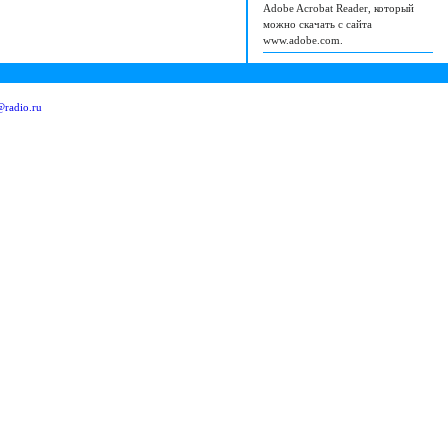
Adobe Acrobat Reader, который
можно скачать с сайта
www.adobe.com.
radio.ru