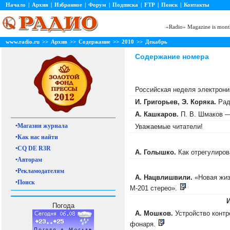
Начало
|
Архив
|
Избранное
|
Форум
|
Подписка
|
FTP
|
Поиск
|
Контакты
«Radio» Magazine is month
www.radio.ru
>>
Архив
>>
Содержание
>>
2010
>>
Декабрь
Содержание номера
Российская неделя электрони
И. Григорьев, Э. Коряка.
Рад
А. Кашкаров.
П. В. Шмаков —
•Магазин журнала
Уважаемые читатели!
•Как нас найти
•CQ DE R3R
А. Голышко.
Как отрегулиро
•Авторам
•Рекламодателям
А. Нацвлишвили.
«Новая жиз
•Поиск
М-201 стерео».
И
Погода
А. Мошков.
Устройство контр
фонаря.