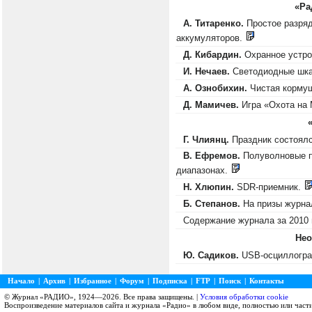
«Ра
А. Титаренко.
Простое разряд
аккумуляторов.
Д. Кибардин.
Охранное устро
И. Нечаев.
Светодиодные шка
А. Ознобихин.
Чистая кормуш
Д. Мамичев.
Игра «Охота на
Г. Члиянц.
Праздник состоялс
В. Ефремов.
Полуволновые п
диапазонах.
Н. Хлюпин.
SDR-приемник.
Б. Степанов.
На призы журна
Содержание журнала за 2010 
Нео
Ю. Садиков.
USB-осциллогр
Начало
|
Архив
|
Избранное
|
Форум
|
Подписка
|
FTP
|
Поиск
|
Контакты
© Журнал «РАДИО», 1924—2026. Все права защищены. |
Условия обработки cookie
Воспроизведение материалов сайта и журнала «Радио» в любом виде, полностью или част