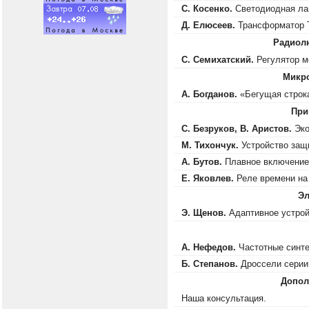
С. Косенко.
Светодиодная ла
Д. Елюсеев.
Трансформатор Т
Радиол
С. Семихатский.
Регулятор м
Микро
А. Богданов.
«Бегущая строк
При
С. Безруков, В. Аристов.
Эко
М. Тихончук.
Устройство защи
А. Бутов.
Плавное включение
Е. Яковлев.
Реле времени на
Эл
Э. Щенов.
Адаптивное устрой
А. Нефедов.
Частотные синте
Б. Степанов.
Дроссели серии
Допол
Наша консультация.