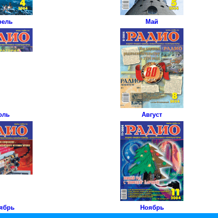
рель
Май
юль
Август
ябрь
Ноябрь