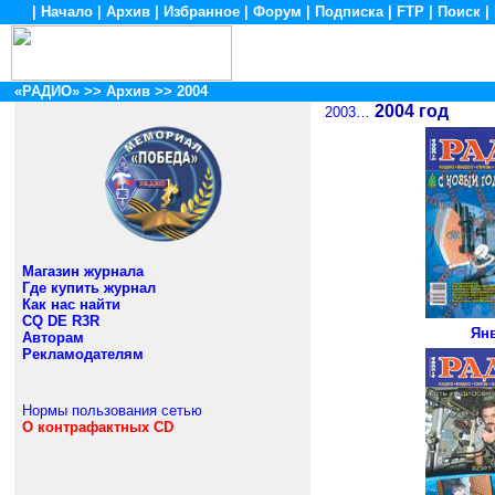
|
Начало
|
Архив
|
Избранное
|
Форум
|
Подписка
|
FTP
|
Поиск
|
«РАДИО»
>>
Архив
>> 2004
2004 год
2003
…
Магазин журнала
Где купить журнал
Как нас найти
CQ DE R3R
Ян
Авторам
Рекламодателям
Нормы пользования сетью
О контрафактных CD