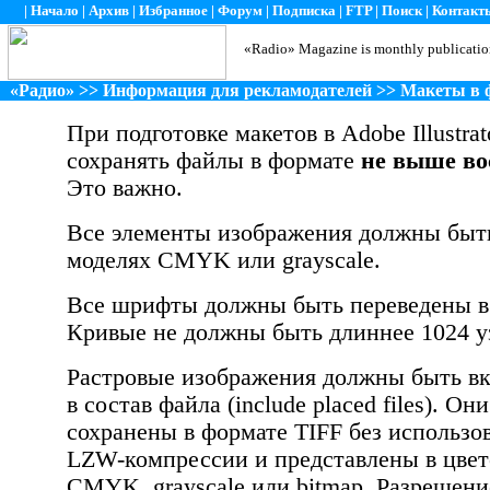
|
Начало
|
Архив
|
Избранное
|
Форум
|
Подписка
|
FTP
|
Поиск
|
Контакт
«Radio» Magazine is monthly publication
«
Радио
» >>
Информация для рекламодателей
>> Макеты в 
При подготовке макетов в Adobe Illustra
сохранять файлы в формате
не выше во
Это важно.
Все элементы изображения должны быть
моделях CMYK или grayscale.
Все шрифты должны быть переведены в
Кривые не должны быть длиннее 1024 у
Растровые изображения должны быть в
в состав файла (include placed files). О
сохранены в формате TIFF без использо
LZW-компрессии
и представлены в цве
CMYK, grayscale или bitmap. Разрешени