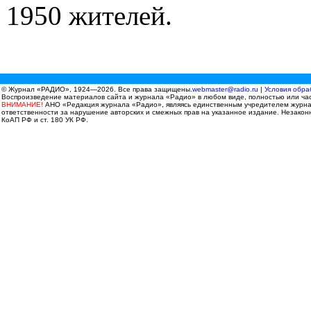
1950 жителей.
© Журнал «РАДИО», 1924—2026. Все права защищены.
webmaster@radio.ru
|
Условия обра
Воспроизведение материалов сайта и журнала «Радио» в любом виде, полностью или час
ВНИМАНИЕ!
АНО «Редакция журнала «Радио», являясь единственным учредителем журнала
ответственности за нарушение авторских и смежных прав на указанное издание. Незаконн
КоАП РФ и ст. 180 УК РФ.