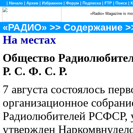
|
Начало
|
Архив
|
Избранное
|
Форум
|
Подписка
|
FTP
|
Поиск
|
К
«Radio» Magazine is mon
«РАДИО»
>>
Содержание
>
На местах
Общество Радиолюбите
Р. С. Ф. С. Р.
7 августа состоялось перв
организационное собрани
Радиолюбителей РСФСР, у
утвержден Наркомвнудел