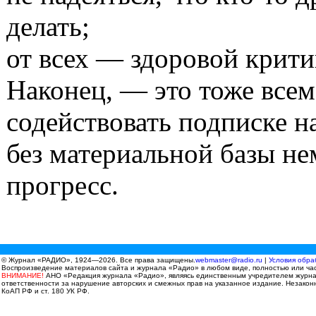
делать;
от всех — здоровой крити
Наконец, — это тоже все
содействовать подписке н
без материальной базы н
прогресс.
© Журнал «РАДИО», 1924—2026. Все права защищены.
webmaster@radio.ru
|
Условия обра
Воспроизведение материалов сайта и журнала «Радио» в любом виде, полностью или час
ВНИМАНИЕ!
АНО «Редакция журнала «Радио», являясь единственным учредителем журнала
ответственности за нарушение авторских и смежных прав на указанное издание. Незаконн
КоАП РФ и ст. 180 УК РФ.