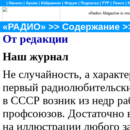
|
Начало
|
Архив
|
Избранное
|
Форум
|
Подписка
|
FTP
|
Поиск
|
К
«Radio» Magazine is mon
«РАДИО»
>>
Содержание
>
От редакции
Наш журнал
Не случайность, а характе
первый радиолюбительск
в СССР возник из недр р
профсоюзов. Достаточно 
на иллюстрации любого з